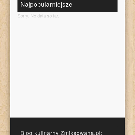
Najpopularniejsze
Sorry. No data so far.
Blog kulinarny Zmiksowana.pl: