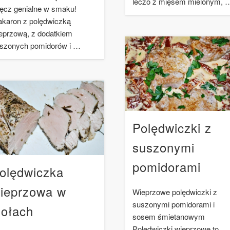
leczo z mięsem mielonym, 
ęcz genialne w smaku!
karon z polędwiczką
eprzową, z dodatkiem
szonych pomidorów i …
Polędwiczki z
suszonymi
pomidorami
olędwiczka
ieprzowa w
Wieprzowe polędwiczki z
suszonymi pomidorami i
iołach
sosem śmietanowym
Polędwiczki wieprzowe to