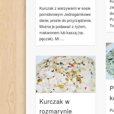
Ku
zi
Kurczak z warzywami w sosie
do
pomidorowym Jednogarnkowe
Pr
danie, proste do przyrządzenia.
To
Można je podawać z ryżem,
makaronem lub kaszą (np.
pęczak). Mi …
P
k
Kurczak w
rozmarynie
Pu