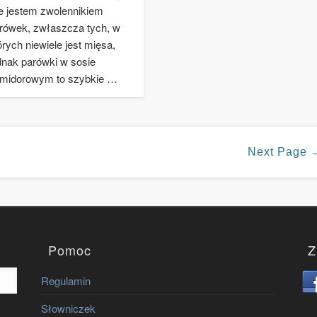
e jestem zwolennikiem
rówek, zwłaszcza tych, w
órych niewiele jest mięsa,
dnak parówki w sosie
midorowym to szybkie …
Next Page 
Pomoc
Z
Regulamin
Słowniczek