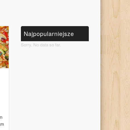
Najpopularniejsze
Sorry. No data so far.
em
łam