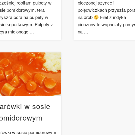
ześniej robiłam pulpety w
pieczonej szynce i
sie pomidorowym, tera
polędwiczkach przyszła por
zyszła pora na pulpety w
na drób
Filet z indyka
sie koperkowym. Pulpety z
pieczony to wspaniały pomy
ęsa mielonego …
na …
arówki w sosie
omidorowym
rówki w sosie pomidorowym