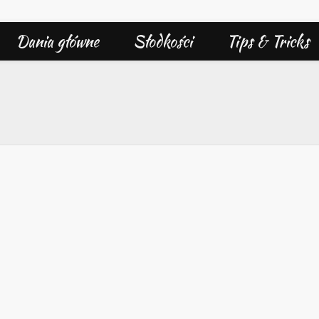
Dania główne
Słodkości
Tips & Tricks