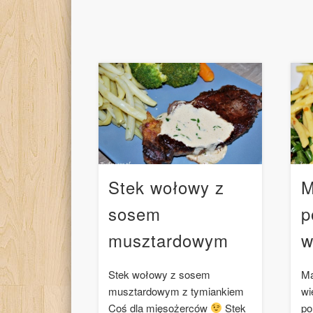
Stek wołowy z
M
sosem
p
musztardowym
w
Stek wołowy z sosem
Ma
musztardowym z tymiankiem
wi
Coś dla mięsożerców
Stek
po