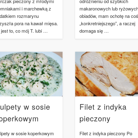
rczak pieczony z młodymi
odróżnieniu od szybkich
emniakami i marchewką z
makaronowych lub ryżowyc
datkiem rozmarynu
obiadów, mam ochotę na co
zyszła pora na kawał mięsa.
„konkretniejszego”, a raczej
 jest to, co mój T. lubi …
domaga się …
ulpety w sosie
Filet z indyka
operkowym
pieczony
lpety w sosie koperkowym
Filet z indyka pieczony Po