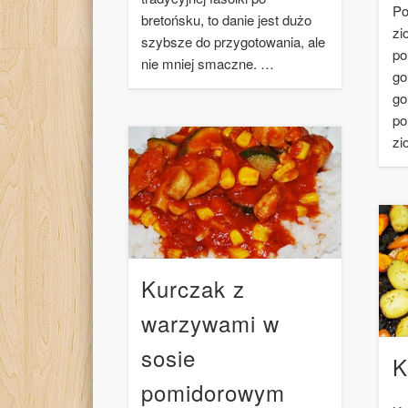
Po
bretońsku, to danie jest dużo
zi
szybsze do przygotowania, ale
po
nie mniej smaczne. …
go
go
po
zi
Kurczak z
warzywami w
sosie
K
pomidorowym