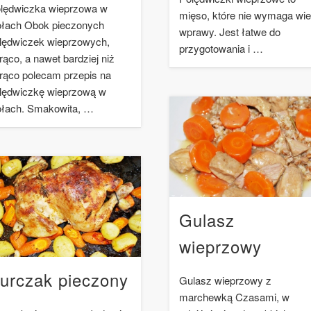
lędwiczka wieprzowa w
mięso, które nie wymaga wie
ołach Obok pieczonych
wprawy. Jest łatwe do
lędwiczek wieprzowych,
przygotowania i …
rąco, a nawet bardziej niż
rąco polecam przepis na
lędwiczkę wieprzową w
ołach. Smakowita, …
Gulasz
wieprzowy
urczak pieczony
Gulasz wieprzowy z
marchewką Czasami, w