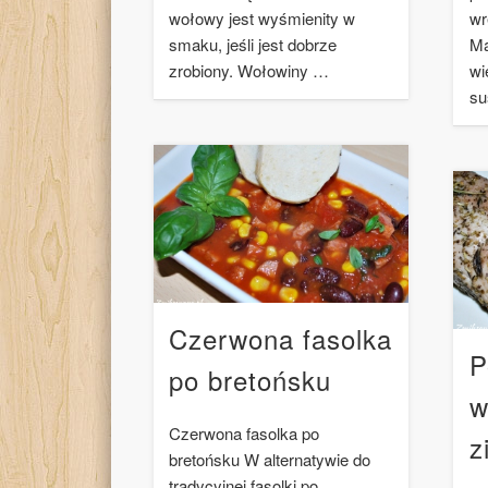
wołowy jest wyśmienity w
wr
smaku, jeśli jest dobrze
Ma
zrobiony. Wołowiny …
wi
su
Czerwona fasolka
P
po bretońsku
w
Czerwona fasolka po
z
bretońsku W alternatywie do
tradycyjnej fasolki po