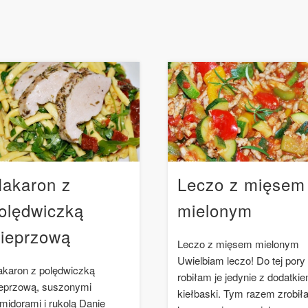
akaron z
Leczo z mięsem
olędwiczką
mielonym
ieprzową
Leczo z mięsem mielonym
Uwielbiam leczo! Do tej pory
karon z polędwiczką
robiłam je jedynie z dodatki
eprzową, suszonymi
kiełbaski. Tym razem zrobi
midorami i rukolą Danie