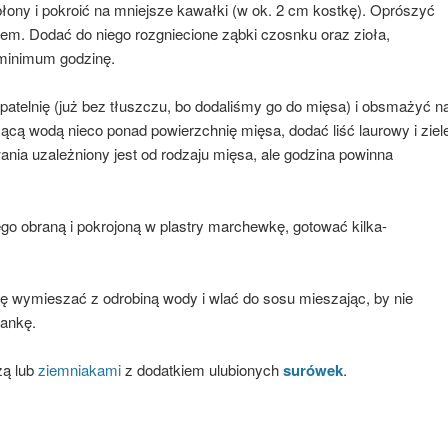
ony i pokroić na mniejsze kawałki (w ok. 2 cm kostkę). Oprószyć
jem. Dodać do niego rozgniecione ząbki czosnku oraz zioła,
minimum godzinę.
atelnię (już bez tłuszczu, bo dodaliśmy go do mięsa) i obsmażyć n
ącą wodą nieco ponad powierzchnię mięsa, dodać liść laurowy i ziel
ania uzależniony jest od rodzaju mięsa, ale godzina powinna
go obraną i pokrojoną w plastry marchewkę, gotować kilka-
ę wymieszać z odrobiną wody i wlać do sosu mieszając, by nie
tankę.
zą lub
ziemniakami
z dodatkiem ulubionych
surówek
.