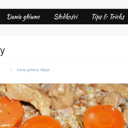
Dania główne
Słodkości
Tips & Tricks
y
Dania główne
,
Mięso