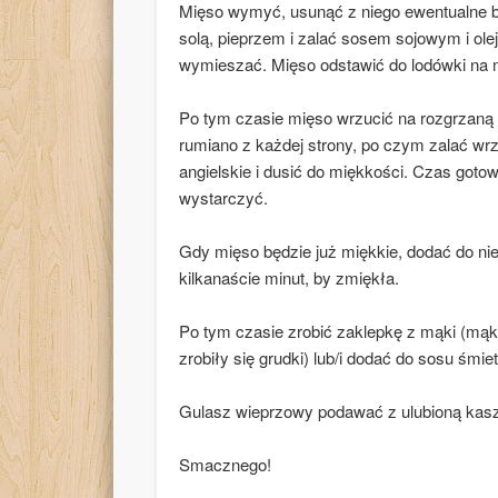
Mięso wymyć, usunąć z niego ewentualne bł
solą, pieprzem i zalać sosem sojowym i ole
wymieszać. Mięso odstawić do lodówki na 
Po tym czasie mięso wrzucić na rozgrzaną p
rumiano z każdej strony, po czym zalać wrz
angielskie i dusić do miękkości. Czas gotow
wystarczyć.
Gdy mięso będzie już miękkie, dodać do nie
kilkanaście minut, by zmiękła.
Po tym czasie zrobić zaklepkę z mąki (mąk
zrobiły się grudki) lub/i dodać do sosu śmie
Gulasz wieprzowy podawać z ulubioną kas
Smacznego!