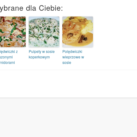
ybrane dla Ciebie:
lędwiczki z
Pulpety w sosie
Polędwiczki
szonymi
koperkowym
wieprzowe w
midorami
sosie