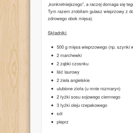
„konkretniejszego”, a raczej domaga się te
Tym razem zrobiłam gulasz wieprzowy z do
zdrowego obok mięsa).
Składniki:
500 g mięsa wieprzowego (np. szynki 
2 marchewki
2 ząbki czosnku
liść laurowy
2 ziela angielskie
ulubione zioła (u mnie rozmaryn)
2 łyżki sosu sojowego ciemnego
3 łyżki oleju rzepakowego
sól
pieprz