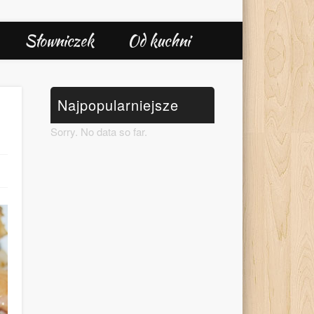
Słowniczek
Od kuchni
Najpopularniejsze
Sorry. No data so far.