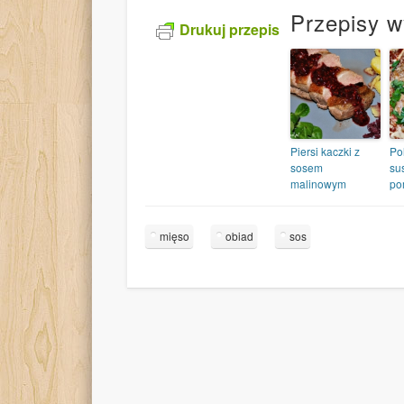
Przepisy w
Drukuj przepis
Piersi kaczki z
Po
sosem
su
malinowym
po
mięso
obiad
sos