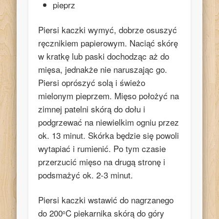
pieprz
Piersi kaczki wymyć, dobrze osuszyć
ręcznikiem papierowym. Naciąć skórę
w kratkę lub paski dochodząc aż do
mięsa, jednakże nie naruszając go.
Piersi oprószyć solą i świeżo
mielonym pieprzem. Mięso położyć na
zimnej patelni skórą do dołu i
podgrzewać na niewielkim ogniu przez
ok. 13 minut. Skórka będzie się powoli
wytapiać i rumienić. Po tym czasie
przerzucić mięso na drugą stronę i
podsmażyć ok. 2-3 minut.
Piersi kaczki wstawić do nagrzanego
do 200
C piekarnika skórą do góry
o