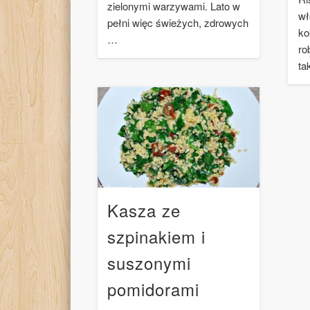
zielonymi warzywami. Lato w
wł
pełni więc świeżych, zdrowych
ko
…
ro
ta
Kasza ze
szpinakiem i
suszonymi
pomidorami