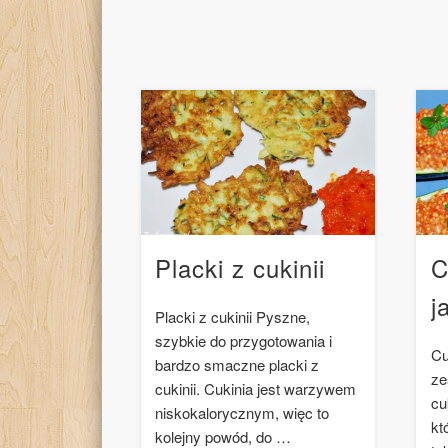
Placki z cukinii
C
j
Placki z cukinii Pyszne,
szybkie do przygotowania i
Cu
bardzo smaczne placki z
ze
cukinii. Cukinia jest warzywem
cu
niskokalorycznym, więc to
kt
kolejny powód, do …