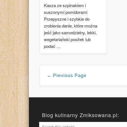
Kasza ze szpinakiem i
suszonymi pomidorami
Przepyszne i szybkie do
zrobienia danie, które można
jeść jako samodzielny, lekki,
wegetariański posiłek lub
podać …
← Previous Page
Blog kulinarny Zmiksowana.pl: