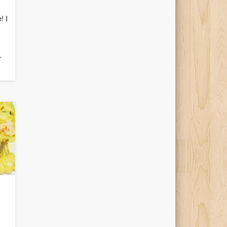
! I
.