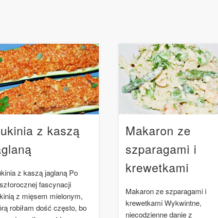
ukinia z kaszą
Makaron ze
aglaną
szparagami i
krewetkami
kinia z kaszą jaglaną Po
szłorocznej fascynacji
Makaron ze szparagami i
kinią z mięsem mielonym,
krewetkami Wykwintne,
órą robiłam dość często, bo
niecodzienne danie z