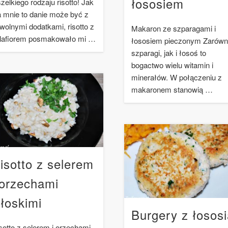
łososiem
zelkiego rodzaju risotto! Jak
a mnie to danie może być z
wolnymi dodatkami, risotto z
Makaron ze szparagami i
lafiorem posmakowało mi …
łososiem pieczonym Zarów
szparagi, jak i łosoś to
bogactwo wielu witamin i
minerałów. W połączeniu z
makaronem stanowią …
isotto z selerem
 orzechami
łoskimi
Burgery z łosos
sotto z selerem i orzechami