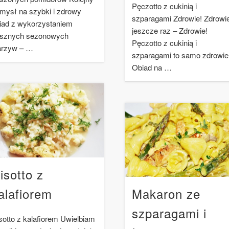
Pęczotto z cukinią i
mysł na szybki i zdrowy
szparagami Zdrowie! Zdrowie
iad z wykorzystaniem
jeszcze raz – Zdrowie!
sznych sezonowych
Pęczotto z cukinią i
rzyw – …
szparagami to samo zdrowie
Obiad na …
isotto z
alafiorem
Makaron ze
szparagami i
sotto z kalafiorem Uwielbiam