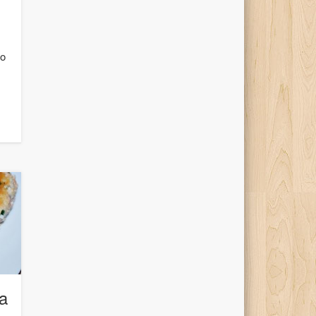
no
ia