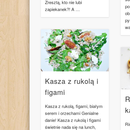
Zresztą, kto nie lubi
po
zapiekanek?! A …
ob
py
wa
Kasza z rukolą i
figami
R
Kasza z rukolą, figami, białym
k
serem i orzechami Genialne
danie! Kasza z rukolą i figami
Ri
świetnie nada się na lunch,