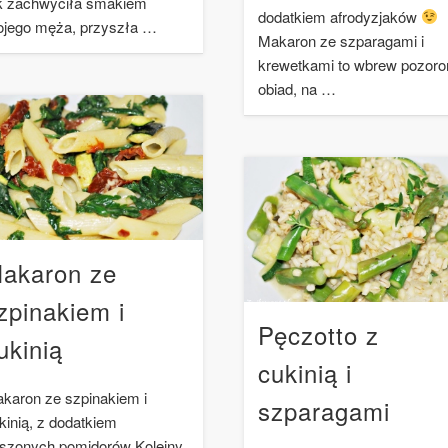
k zachwyciła smakiem
dodatkiem afrodyzjaków
jego męża, przyszła …
Makaron ze szparagami i
krewetkami to wbrew pozor
obiad, na …
akaron ze
zpinakiem i
Pęczotto z
ukinią
cukinią i
karon ze szpinakiem i
szparagami
kinią, z dodatkiem
szonych pomidorów Kolejny