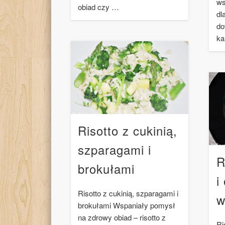
ws
obiad czy …
dl
do
ka
Risotto z cukinią,
szparagami i
R
brokułami
i
Risotto z cukinią, szparagami i
w
brokułami Wspaniały pomysł
na zdrowy obiad – risotto z
Ri