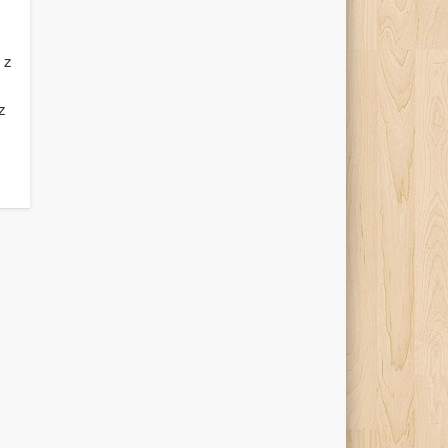
 z
z
.