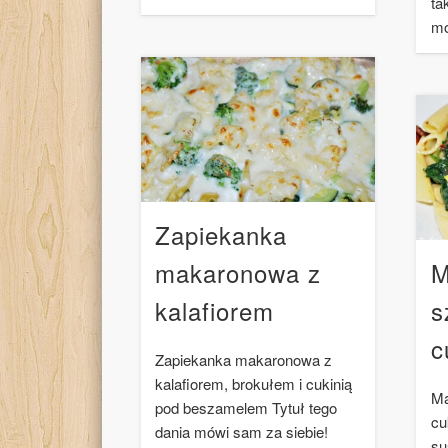
ta
mo
Zapiekanka
makaronowa z
M
kalafiorem
s
c
Zapiekanka makaronowa z
kalafiorem, brokułem i cukinią
Ma
pod beszamelem Tytuł tego
cu
dania mówi sam za siebie!
su