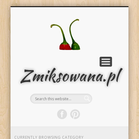
Strona główna
Dania główne
Tips & Tricks
Przystawki
Słowniczek
Od kuchni
Słodkości
Zmiksowana.pl
CURRENTLY BROWSING CATEGORY