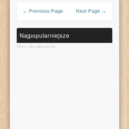
← Previous Page
Next Page →
Najpopularniejsze
Sorry. No data so far.