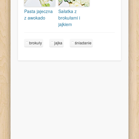
Pasta jajeczna
Sałatka z
z awokado
brokułami i
jajkiem
brokuły
jajka
śniadanie