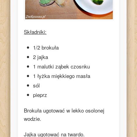
Składniki:
1/2 brokuła
2 jajka
1 malutki ząbek czosnku
1 łyżka miękkiego masła
sól
pieprz
Brokuła ugotować w lekko osolonej
wodzie.
Jajka ugotować na twardo.