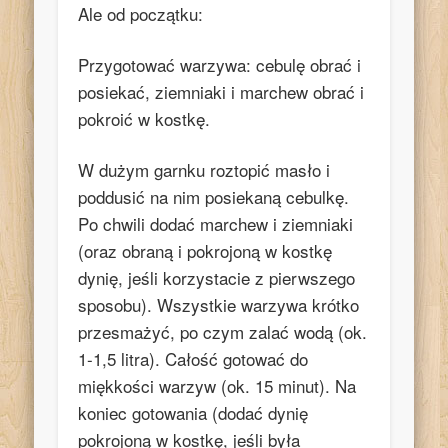
Ale od początku:
Przygotować warzywa: cebulę obrać i
posiekać, ziemniaki i marchew obrać i
pokroić w kostkę.
W dużym garnku roztopić masło i
poddusić na nim posiekaną cebulkę.
Po chwili dodać marchew i ziemniaki
(oraz obraną i pokrojoną w kostkę
dynię, jeśli korzystacie z pierwszego
sposobu). Wszystkie warzywa krótko
przesmażyć, po czym zalać wodą (ok.
1-1,5 litra). Całość gotować do
miękkości warzyw (ok. 15 minut). Na
koniec gotowania (dodać dynię
pokrojoną w kostkę, jeśli była