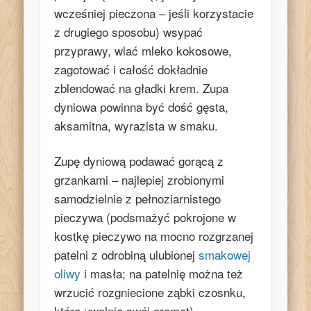
wcześniej pieczona – jeśli korzystacie
z drugiego sposobu) wsypać
przyprawy, wlać mleko kokosowe,
zagotować i całość dokładnie
zblendować na gładki krem. Zupa
dyniowa powinna być dość gęsta,
aksamitna, wyrazista w smaku.
Zupę dyniową podawać gorącą z
grzankami – najlepiej zrobionymi
samodzielnie z pełnoziarnistego
pieczywa (podsmażyć pokrojone w
kostkę pieczywo na mocno rozgrzanej
patelni z odrobiną ulubionej
smakowej
oliwy
i masła; na patelnię można też
wrzucić rozgniecione ząbki czosnku,
które uwolnią swój aromat).