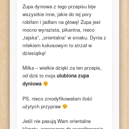
Zupa dyniowa z tego przepisu bije
wszystkie inne, jakie do tej pory
robiłam i jadłam na głowę! Zupa jest
mocno wyrazista, pikantna, nieco
„tajska”, „orientalna” w smaku. Dynia z
mlekiem kokosowym to strzał w
dziesiątkę!
Milka – wielkie dzięki za ten przepis,
od dziś to moja
ulubiona zupa
dyniowa
PS. nieco zmodyfikowałam ilość
użytych przypraw
Jeśli nie pasują Wam orientalne
klimaty, zapraszam do wypróbowania