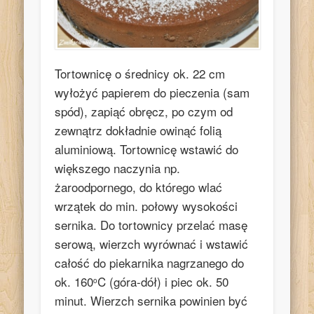
Tortownicę o średnicy ok. 22 cm
wyłożyć papierem do pieczenia (sam
spód), zapiąć obręcz, po czym od
zewnątrz dokładnie owinąć folią
aluminiową. Tortownicę wstawić do
większego naczynia np.
żaroodpornego, do którego wlać
wrzątek do min. połowy wysokości
sernika. Do tortownicy przelać masę
serową, wierzch wyrównać i wstawić
całość do piekarnika nagrzanego do
ok. 160
C (góra-dół) i piec ok. 50
o
minut. Wierzch sernika powinien być