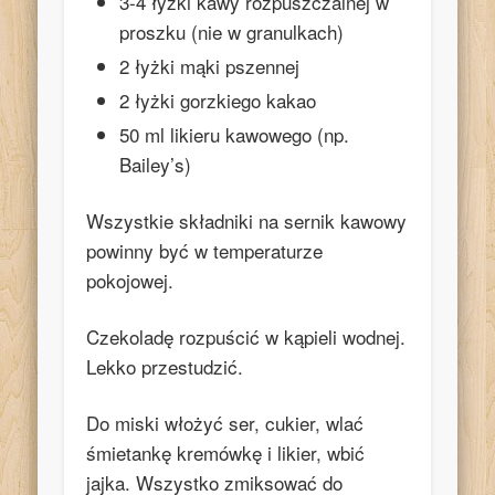
3-4 łyżki kawy rozpuszczalnej w
proszku (nie w granulkach)
2 łyżki mąki pszennej
2 łyżki gorzkiego kakao
50 ml likieru kawowego (np.
Bailey’s)
Wszystkie składniki na sernik kawowy
powinny być w temperaturze
pokojowej.
Czekoladę rozpuścić w kąpieli wodnej.
Lekko przestudzić.
Do miski włożyć ser, cukier, wlać
śmietankę kremówkę i likier, wbić
jajka. Wszystko zmiksować do