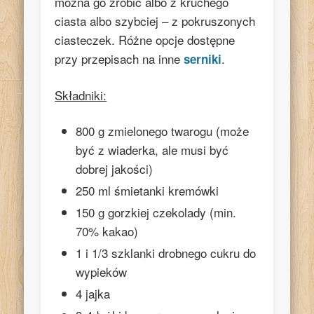
można go zrobić albo z kruchego
ciasta albo szybciej – z pokruszonych
ciasteczek. Różne opcje dostępne
przy przepisach na inne
.
serniki
Składniki:
800 g zmielonego twarogu (może
być z wiaderka, ale musi być
dobrej jakości)
250 ml śmietanki kremówki
150 g gorzkiej czekolady (min.
70% kakao)
1 i 1/3 szklanki drobnego cukru do
wypieków
4 jajka