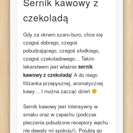
Sernik kawowy z
czekoladą
Gdy za oknem szaro-buro, chce się
czegoś dobrego, czegoś
pobudzającego, czegoś słodkiego,
czegoś czekoladowego… Takim
lekarstwem jest właśnie
sernik
! A do niego
kawowy z czekoladą
filiżanka przepysznej, aromatycznej
kawy… I można zacząć dzień
Sernik kawowy jest intensywny w
smaku oraz w zapachu (podczas
pieczenia pobudzone receptory węchu
nie dawały mi spokoju!). Polubią go