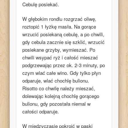
Cebulę posiekać.
W głębokim rondlu rozgrzać oliwę,
roztopić 1 łyżkę masła. Na gorące
wrzucić posiekaną cebulę, a po chwili,
gdy cebula zacznie się szklić, wrzucić
posiekane grzyby, wymieszać. Po
chwili wsypać ryż i całość mieszać
podgrzewając przez ok. 2-3 minuty, po
czym wlać całe wino. Gdy tylko płyn
odparuje, wlać chochlę bulionu.
Risotto co chwilę należy mieszać,
dolewając kolejną chochlę gorącego
bulionu, gdy pozostała niemal w
całości odparuje.
W międzyczasie pokroić w paski