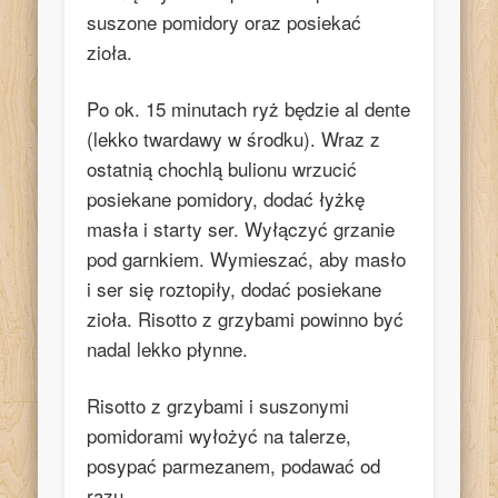
suszone pomidory oraz posiekać
zioła.
Po ok. 15 minutach ryż będzie al dente
(lekko twardawy w środku). Wraz z
ostatnią chochlą bulionu wrzucić
posiekane pomidory, dodać łyżkę
masła i starty ser. Wyłączyć grzanie
pod garnkiem. Wymieszać, aby masło
i ser się roztopiły, dodać posiekane
zioła. Risotto z grzybami powinno być
nadal lekko płynne.
Risotto z grzybami i suszonymi
pomidorami wyłożyć na talerze,
posypać parmezanem, podawać od
razu.