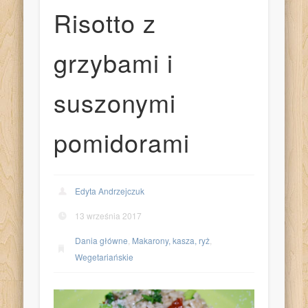
Risotto z
grzybami i
suszonymi
pomidorami
Edyta Andrzejczuk
13 września 2017
Dania główne
,
Makarony, kasza, ryż
,
Wegetariańskie