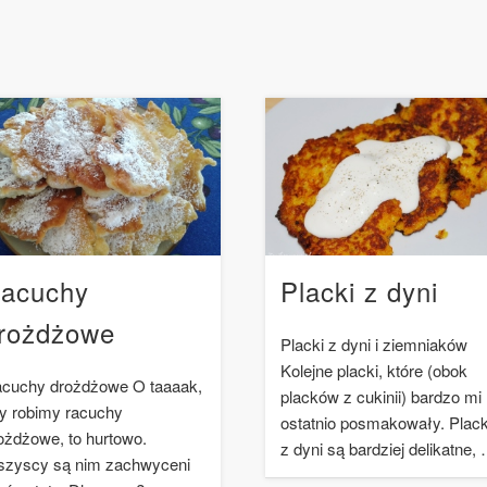
acuchy
Placki z dyni
rożdżowe
Placki z dyni i ziemniaków
Kolejne placki, które (obok
cuchy drożdżowe O taaaak,
placków z cukinii) bardzo mi
y robimy racuchy
ostatnio posmakowały. Plack
ożdżowe, to hurtowo.
z dyni są bardziej delikatne,
zyscy są nim zachwyceni