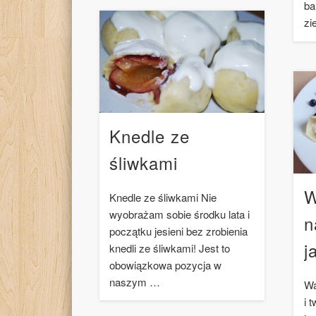
ba
zi
Knedle ze
śliwkami
W
Knedle ze śliwkami Nie
wyobrażam sobie środku lata i
n
początku jesieni bez zrobienia
j
knedli ze śliwkami! Jest to
obowiązkowa pozycja w
naszym …
Wa
i 