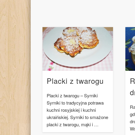
Placki z twarogu
R
d
Placki z twarogu – Syrniki
Syrniki to tradycyjna potrawa
Ra
kuchni rosyjskiej i kuchni
gd
ukraińskiej. Syrniki to smażone
dr
placki z twarogu, mąki i …
Ws