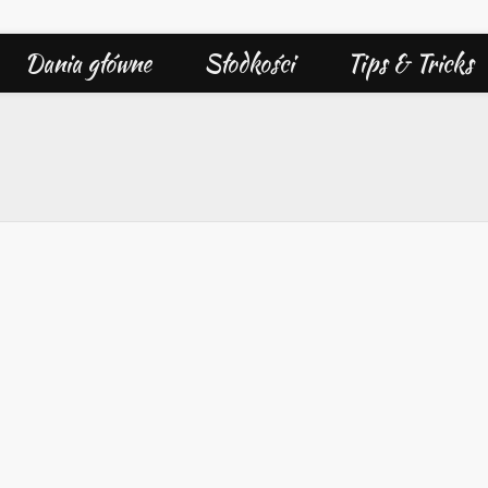
Dania główne
Słodkości
Tips & Tricks