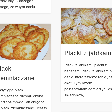
rócz taty. Dlaczego?
atego, że w tym daniu …
Placki z jabłkam
Placki z jabłkami, placki z
lacki
bananami Placki z jabłkami t
iemniaczane
danie, które zawsze robię „n
oko”. Tym razem
postanowiłam odmierzyć iloś
adycyjne placki
składników, …
emniaczane Nikomu chyba
e trzeba mówić, jak obłędne
 placki ziemniaczane. Jest to