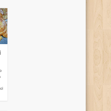
i
o
a
ci