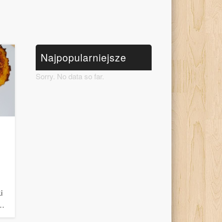
Najpopularniejsze
Sorry. No data so far.
i
 …