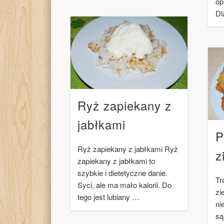
op
Dl
Ryż zapiekany z
jabłkami
P
Ryż zapiekany z jabłkami Ryż
z
zapiekany z jabłkami to
szybkie i dietetyczne danie.
Tr
Syci, ale ma mało kalorii. Do
zi
tego jest lubiany …
ni
są