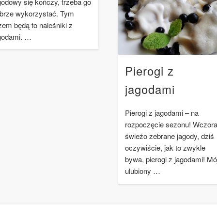
godowy się kończy, trzeba go
brze wykorzystać. Tym
zem będą to naleśniki z
godami. …
Pierogi z
jagodami
Pierogi z jagodami – na
rozpoczęcie sezonu! Wczora
świeżo zebrane jagody, dziś
oczywiście, jak to zwykle
bywa, pierogi z jagodami! Mó
ulubiony …