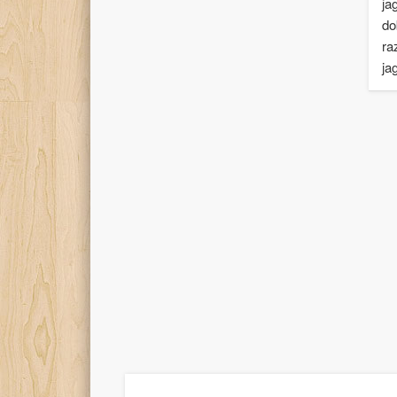
ja
do
ra
ja