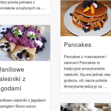
rdzo prosta potrawa z
emniaków smażonych na …
Pancakes
Pancakes z mascarpone i
owocami Pancakes to
aniliowe
tradycyjne amerykańskie
naleśniki. Są one jednak nie
aleśniki z
grubsze, niż nasze polskie.
agodami
Amerykanie jedzą je na …
niliowe naleśniki z jagodami
twarogiem Skoro sezon