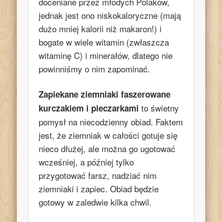
doceniane przez młodych Polaków,
jednak jest ono niskokaloryczne (mają
dużo mniej kalorii niż makaron!) i
bogate w wiele witamin (zwłaszcza
witaminę C) i minerałów, dlatego nie
powinniśmy o nim zapominać.
Zapiekane ziemniaki faszerowane
to świetny
kurczakiem i pieczarkami
pomysł na niecodzienny obiad. Faktem
jest, że ziemniak w całości gotuje się
nieco dłużej, ale można go ugotować
wcześniej, a później tylko
przygotować farsz, nadziać nim
ziemniaki i zapiec. Obiad będzie
gotowy w zaledwie kilka chwil.