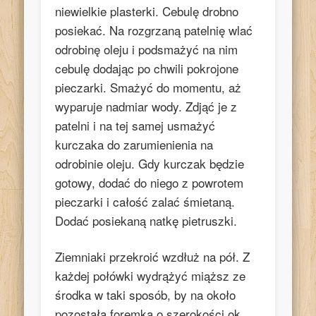
niewielkie plasterki. Cebulę drobno
posiekać. Na rozgrzaną patelnię wlać
odrobinę oleju i podsmażyć na nim
cebulę dodając po chwili pokrojone
pieczarki. Smażyć do momentu, aż
wyparuje nadmiar wody. Zdjąć je z
patelni i na tej samej usmażyć
kurczaka do zarumienienia na
odrobinie oleju. Gdy kurczak będzie
gotowy, dodać do niego z powrotem
pieczarki i całość zalać śmietaną.
Dodać posiekaną natkę pietruszki.
Ziemniaki przekroić wzdłuż na pół. Z
każdej połówki wydrążyć miąższ ze
środka w taki sposób, by na około
pozostała foremka o szerokości ok.