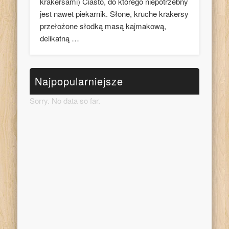
krakersami) Ciasto, do którego niepotrzebny
jest nawet piekarnik. Słone, kruche krakersy
przełożone słodką masą kajmakową,
delikatną …
Najpopularniejsze
Sorry. No data so far.