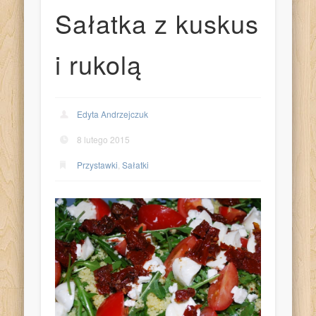
Sałatka z kuskus
i rukolą
Edyta Andrzejczuk
8 lutego 2015
Przystawki
,
Sałatki