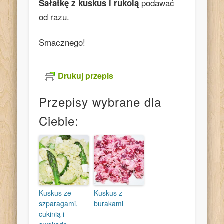
podawać
Sałatkę z kuskus i rukolą
od razu.
Smacznego!
Drukuj przepis
Przepisy wybrane dla
Ciebie:
Kuskus ze
Kuskus z
szparagami,
burakami
cukinią i