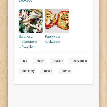
awokado
Sałatka z
Papryka z
makaronem i
kuskusem
tuńczykiem
feta
kasza
kuskus
mozzarella
pomidory
rukola
sałatka