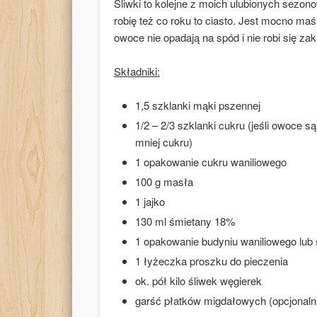
Śliwki to kolejne z moich ulubionych sez
robię też co roku to ciasto. Jest mocno maś
owoce nie opadają na spód i nie robi się z
Składniki:
1,5 szklanki mąki pszennej
1/2 – 2/3 szklanki cukru (jeśli owoce s
mniej cukru)
1 opakowanie cukru waniliowego
100 g masła
1 jajko
130 ml śmietany 18%
1 opakowanie budyniu waniliowego lu
1 łyżeczka proszku do pieczenia
ok. pół kilo śliwek węgierek
garść płatków migdałowych (opcjonaln