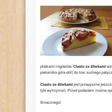
płatkami migdałów.
Ciasto ze śliwkami
wst
piekarnika góra-dół) do tzw. suchego patyc
Ciasto ze śliwkami
jest przepyszne jeszcze
tyle wytrzyma!). Przed podaniem można op
Smacznego!