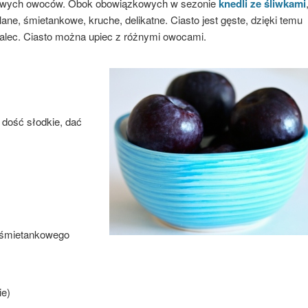
onowych owoców. Obok obowiązkowych w sezonie
knedli ze śliwkami
lane, śmietankowe, kruche, delikatne. Ciasto jest gęste, dzięki temu
akalec. Ciasto można upiec z różnymi owocami.
ą dość słodkie, dać
b śmietankowego
ie)