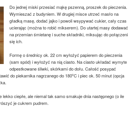
Do jednej miski przesiać mąkę pszenną, proszek do pieczenia.
Wymieszać z budyniem. W drugiej misce utrzeć masło na
gładką masę, dodać jajko i powoli wsypywać cukier, cały czas
ucierając (można to robić mikserem). Do utartej masy dodawać
na przemian śmietanę i suche składniki, miksując do połączeni
się ich.
Formę o średnicy ok. 22 cm wyłożyć papierem do pieczenia
(sam spód) i wyłożyć na nią ciasto. Na ciasto układać wymyte 
odpestkowane śliwki, skórkami do dołu. Całość posypać
awić do piekarnika nagrzanego do 180
C i piec ok. 50 minut (opcja
o
zka.
 lekko ciepłe, ale niemal tak samo smakuje dnia następnego (o ile
rószyć je cukrem pudrem.