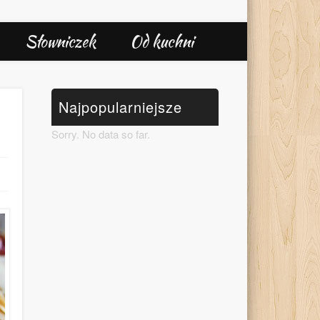
Słowniczek
Od kuchni
Najpopularniejsze
Sorry. No data so far.