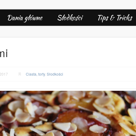
Dania główne
Słodkości
Tips & Tricks
mi
 2017
Ciasta, torty
,
Słodkości