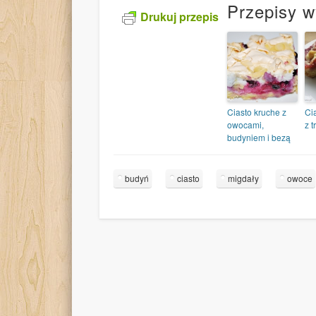
Przepisy w
Drukuj przepis
Ciasto kruche z
Ci
owocami,
z 
budyniem i bezą
budyń
ciasto
migdały
owoce