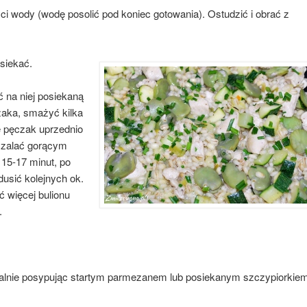
ści wody (wodę posolić pod koniec gotowania). Ostudzić i obrać z
siekać.
ć na niej posiekaną
zaka, smażyć kilka
ę pęczak uprzednio
 zalać gorącym
 15-17 minut, po
dusić kolejnych ok.
ć więcej bulionu
.
nalnie posypując startym parmezanem lub posiekanym szczypiorkiem