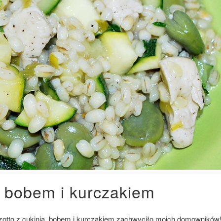
, bobem i kurczakiem
zotto z cukinią, bobem i kurczakiem zachwyciło moich domowników