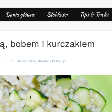
Dania główne
Słodkości
Tips & Tricks
ią, bobem i kurczakiem
17
Dania główne
,
Makarony, kasza, ryż