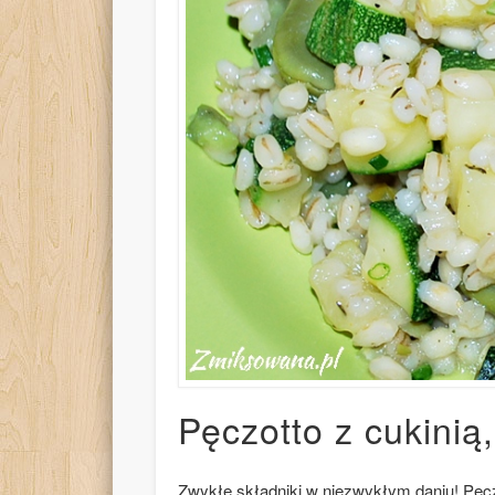
Pęczotto z cukinią
Zwykłe składniki w niezwykłym daniu! Pęc