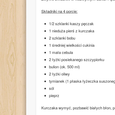
Składniki na 4 porcje:
1/2 szklanki kaszy pęczak
1 nieduża pierś z kurczaka
2 szklanki bobu
1 średniej wielkości cukinia
1 mała cebula
2 łyżki posiekanego szczypiorku
bulion (ok. 500 ml)
2 łyżki oliwy
tymianek (1 płaska łyżeczka suszonego
sól
pieprz
Kurczaka wymyć, pozbawić białych błon, po