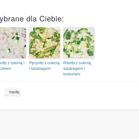
ybrane dla Ciebie:
otto z cukinią i
Pęczotto z cukinią
Risotto z cukinią,
czkiem
i szparagami
szparagami i
brokułami
risotto