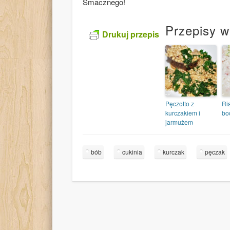
Smacznego!
Przepisy w
Drukuj przepis
Pęczotto z
Ris
kurczakiem i
bo
jarmużem
bób
cukinia
kurczak
pęczak