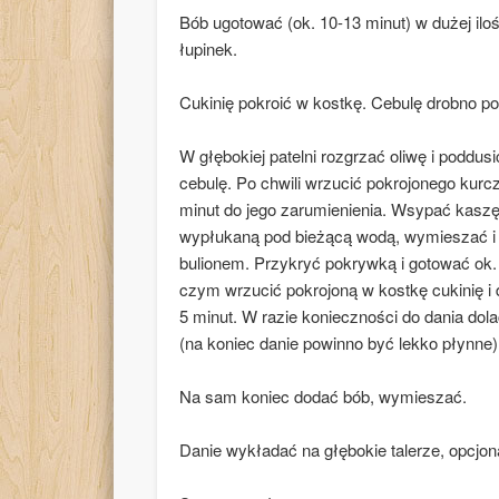
Bób ugotować (ok. 10-13 minut) w dużej ilo
łupinek.
Cukinię pokroić w kostkę. Cebulę drobno po
W głębokiej patelni rozgrzać oliwę i poddusi
cebulę. Po chwili wrzucić pokrojonego kurc
minut do jego zarumienienia. Wsypać kasz
wypłukaną pod bieżącą wodą, wymieszać i
bulionem. Przykryć pokrywką i gotować ok.
czym wrzucić pokrojoną w kostkę cukinię i 
5 minut. W razie konieczności do dania dola
(na koniec danie powinno być lekko płynne)
Na sam koniec dodać bób, wymieszać.
Danie wykładać na głębokie talerze, opcjo