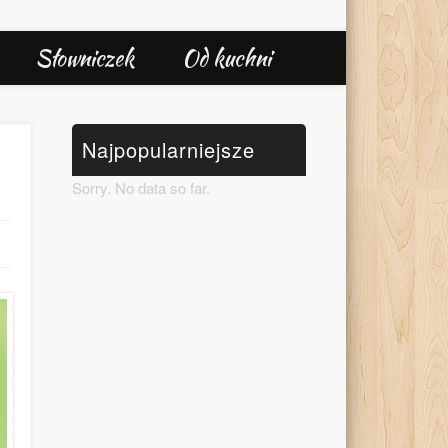
Słowniczek
Od kuchni
Najpopularniejsze
Sorry. No data so far.