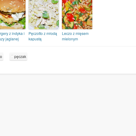
gery z indyka i
Pęczotto z młodą
Leczo z mięsem
szy jaglanej
kapustą
mielonym
so
pęczak