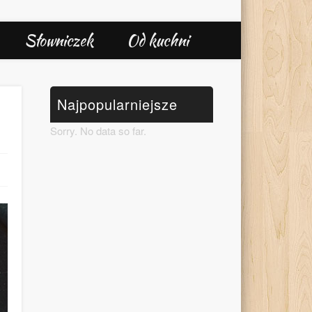
Słowniczek
Od kuchni
Najpopularniejsze
Sorry. No data so far.