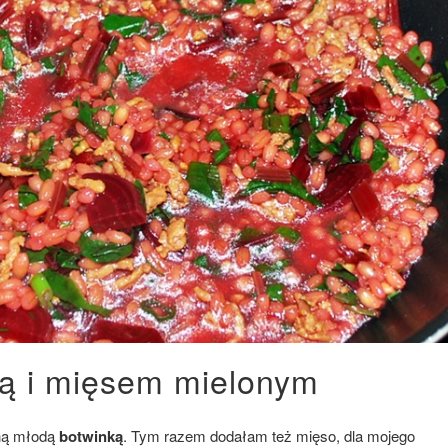
ką i mięsem mielonym
zną młodą
botwinką
. Tym razem dodałam też mięso, dla mojego