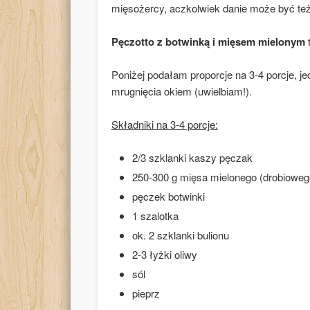
mięsożercy, aczkolwiek danie może być te
Pęczotto z botwinką i mięsem mielonym
t
Poniżej podałam proporcje na 3-4 porcje, je
mrugnięcia okiem (uwielbiam!).
Składniki na 3-4 porcje:
2/3 szklanki kaszy pęczak
250-300 g mięsa mielonego (drobioweg
pęczek botwinki
1 szalotka
ok. 2 szklanki bulionu
2-3 łyżki oliwy
sól
pieprz