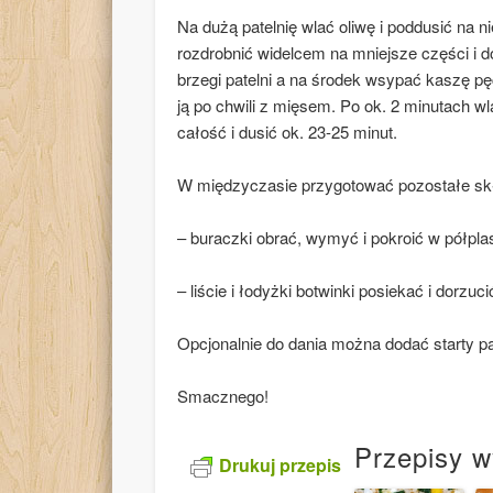
Na dużą patelnię wlać oliwę i poddusić na n
rozdrobnić widelcem na mniejsze części i d
brzegi patelni a na środek wsypać kaszę p
ją po chwili z mięsem. Po ok. 2 minutach wl
całość i dusić ok. 23-25 minut.
W międzyczasie przygotować pozostałe skł
– buraczki obrać, wymyć i pokroić w półplas
– liście i łodyżki botwinki posiekać i dorzu
Opcjonalnie do dania można dodać starty 
Smacznego!
Przepisy w
Drukuj przepis