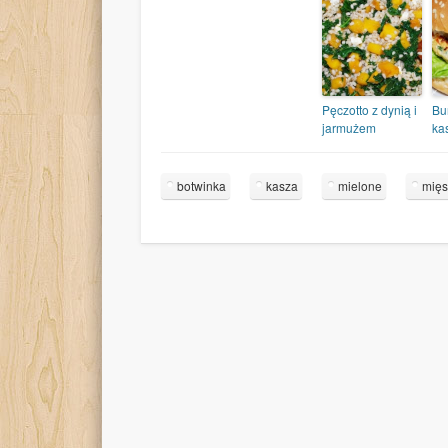
Pęczotto z dynią i
Bur
jarmużem
ka
botwinka
kasza
mielone
mię