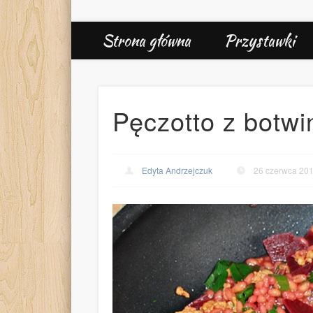
Strona główna
Przystawki
Pęczotto z botw
Edyta Andrzejczuk
26 czerwca 20