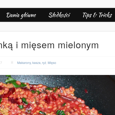
Dania główne
Słodkości
Tips & Tricks
inką i mięsem mielonym
17
Makarony, kasza, ryż
,
Mięso