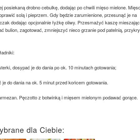
iej posiekaną drobno cebulkę, dodając po chwili mięso mielone. Mięs
oprawić solą i pieprzem. Gdy będzie zarumienione, przesunąć je na
ęczak dodając opcjonalnie łyżkę oliwy. Przesmażyć kaszę mieszając
ać bulion, zagotować, zmniejszyć nieco grzanie pod patelnią, przykr
adniki:
terki, dosypać je do dania po ok. 10 minutach gotowania;
cić je do dania na ok. 5 minut przed końcem gotowania.
parmezan. Pęczotto z botwinką i mięsem mielonym podawać gorące.
ybrane dla Ciebie: