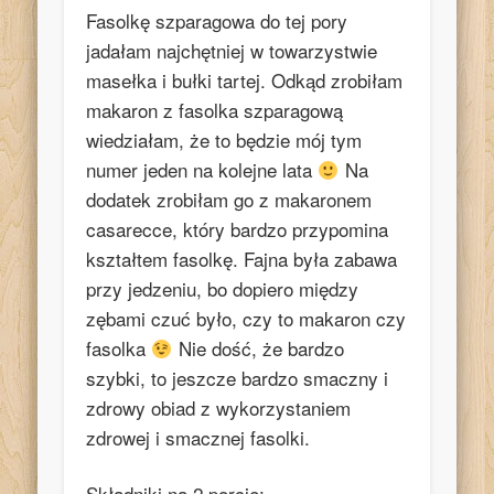
Fasolkę szparagowa do tej pory
jadałam najchętniej w towarzystwie
masełka i bułki tartej. Odkąd zrobiłam
makaron z fasolka szparagową
wiedziałam, że to będzie mój tym
numer jeden na kolejne lata
Na
dodatek zrobiłam go z makaronem
casarecce, który bardzo przypomina
kształtem fasolkę. Fajna była zabawa
przy jedzeniu, bo dopiero między
zębami czuć było, czy to makaron czy
fasolka
Nie dość, że bardzo
szybki, to jeszcze bardzo smaczny i
zdrowy obiad z wykorzystaniem
zdrowej i smacznej fasolki.
Składniki na 2 porcje: