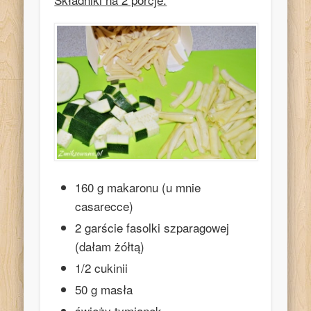
160 g makaronu (u mnie
casarecce)
2 garście fasolki szparagowej
(dałam żółtą)
1/2 cukinii
50 g masła
świeży tymianek