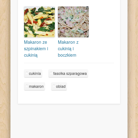
Makaron ze
Makaron z
szpinakiem i
cukinią i
cukinią
boczkiem
cukinia
fasolka szparagowa
makaron
obiad