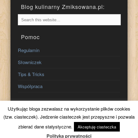
Blog kulinarny Zmiksowana.pl:
Pomoc
Regulamin
Słowniczek
Tips & Tricks
Współpraca
Znajdź nas na:
Użytkując bloga zezwalasz na wykorzystanie plików cookies
(tzw. ciasteczek). Jedzenie ciasteczek jest przepyszne i pozwala
zbierać dane statystyczne.
Akceptuję ciasteczka
Polityka prywatności
© 2026 Zmiksowana.pl