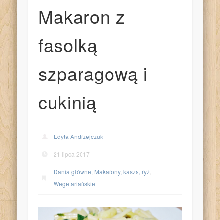
Makaron z
fasolką
szparagową i
cukinią
Edyta Andrzejczuk
21 lipca 2017
Dania główne
,
Makarony, kasza, ryż
,
Wegetariańskie