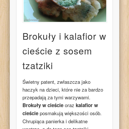
Brokuły i kalafior w
cieście z sosem
tzatziki
Świetny patent, zwłaszcza jako
haczyk na dzieci, które nie za bardzo
przepadają za tymi warzywami.
oraz
Brokuły w cieście
kalafior w
posmakują większości osób.
cieście
Chrupiąca panierka i delikatne
wnętrze, a do tego sos tzatziki…