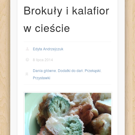
Brokuły i kalafior
w cieście
Edyta Andrzejczuk
8 lipca 2014
Dania główne
,
Dodatki do dań
,
Przekąski
,
Przystawki