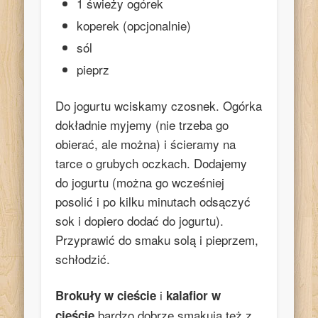
1 świeży ogórek
koperek (opcjonalnie)
sól
pieprz
Do jogurtu wciskamy czosnek. Ogórka
dokładnie myjemy (nie trzeba go
obierać, ale można) i ścieramy na
tarce o grubych oczkach. Dodajemy
do jogurtu (można go wcześniej
posolić i po kilku minutach odsączyć
sok i dopiero dodać do jogurtu).
Przyprawić do smaku solą i pieprzem,
schłodzić.
i
Brokuły w cieście
kalafior w
bardzo dobrze smakują też z
cieście