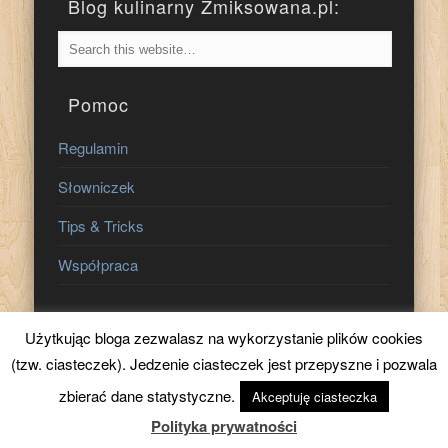
Blog kulinarny Zmiksowana.pl:
Pomoc
Regulamin
Słowniczek
Tips & Tricks
Współpraca
Znajdź nas na:
Użytkując bloga zezwalasz na wykorzystanie plików cookies
(tzw. ciasteczek). Jedzenie ciasteczek jest przepyszne i pozwala
zbierać dane statystyczne.
Akceptuję ciasteczka
Polityka prywatności
© 2026 Zmiksowana.pl