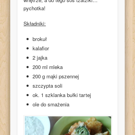
pychotka!
Składniki:
brokuł
kalafior
2 jajka
200 ml mleka
200 g mąki pszennej
szczypta soli
ok. 1 szklanka bułki tartej
ole do smażenia