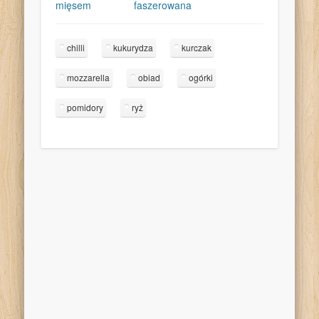
mięsem
faszerowana
chilli
kukurydza
kurczak
mozzarella
obiad
ogórki
pomidory
ryż