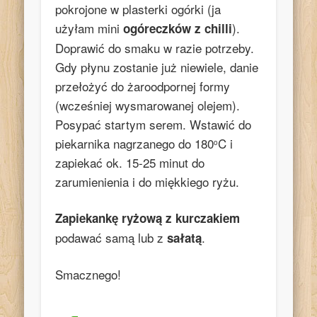
pokrojone w plasterki ogórki (ja
użyłam mini
).
ogóreczków z chilli
Doprawić do smaku w razie potrzeby.
Gdy płynu zostanie już niewiele, danie
przełożyć do żaroodpornej formy
(wcześniej wysmarowanej olejem).
Posypać startym serem. Wstawić do
piekarnika nagrzanego do 180
C i
o
zapiekać ok. 15-25 minut do
zarumienienia i do miękkiego ryżu.
Zapiekankę ryżową z kurczakiem
podawać samą lub z
.
sałatą
Smacznego!