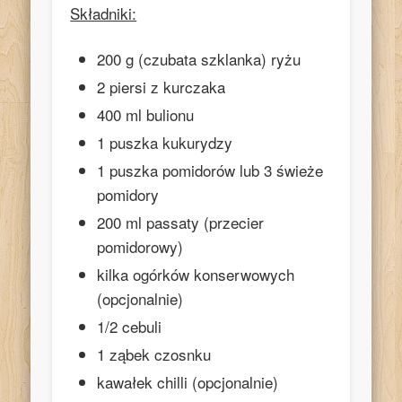
Składniki:
200 g (czubata szklanka) ryżu
2 piersi z kurczaka
400 ml bulionu
1 puszka kukurydzy
1 puszka pomidorów lub 3 świeże
pomidory
200 ml passaty (przecier
pomidorowy)
kilka ogórków konserwowych
(opcjonalnie)
1/2 cebuli
1 ząbek czosnku
kawałek chilli (opcjonalnie)