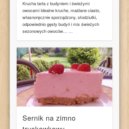
Krucha tarta z budyniem i świeżymi
owocami Idealne kruche, maślane ciasto,
własnoręcznie sporządzony, słodziutki,
odpowiednio gęsty budyń i mix świeżych
sezonowych owoców… …
Sernik na zimno
truskawkowy