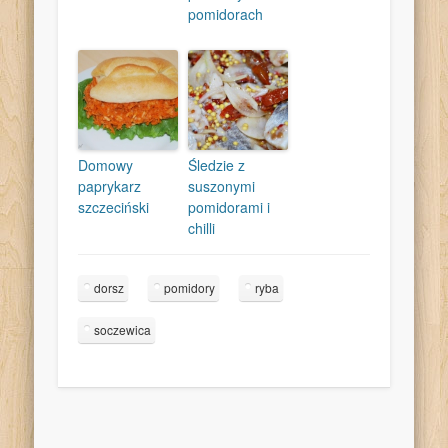
pomidorach
Domowy
Śledzie z
paprykarz
suszonymi
szczeciński
pomidorami i
chilli
dorsz
pomidory
ryba
soczewica