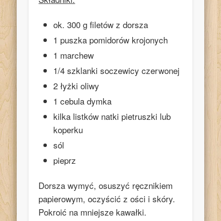
ok. 300 g filetów z dorsza
1 puszka pomidorów krojonych
1 marchew
1/4 szklanki soczewicy czerwonej
2 łyżki oliwy
1 cebula dymka
kilka listków natki pietruszki lub
koperku
sól
pieprz
Dorsza wymyć, osuszyć ręcznikiem
papierowym, oczyścić z ości i skóry.
Pokroić na mniejsze kawałki.