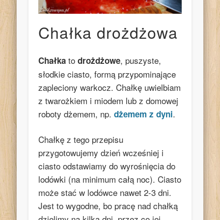
Chałka drożdżowa
to
, puszyste,
Chałka
drożdżowe
słodkie ciasto, formą przypominające
zapleciony warkocz. Chałkę uwielbiam
z twarożkiem i miodem lub z domowej
roboty dżemem, np.
.
dżemem z dyni
Chałkę z tego przepisu
przygotowujemy dzień wcześniej i
ciasto odstawiamy do wyrośnięcia do
lodówki (na minimum całą noc). Ciasto
może stać w lodówce nawet 2-3 dni.
Jest to wygodne, bo pracę nad chałką
dzielimy na kilka dni, przez co jej