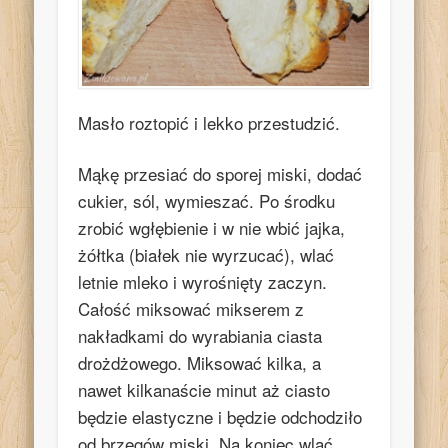
Masło roztopić i lekko przestudzić.
Mąkę przesiać do sporej miski, dodać
cukier, sól, wymieszać. Po środku
zrobić wgłębienie i w nie wbić jajka,
żółtka (białek nie wyrzucać), wlać
letnie mleko i wyrośnięty zaczyn.
Całość miksować mikserem z
nakładkami do wyrabiania ciasta
drożdżowego. Miksować kilka, a
nawet kilkanaście minut aż ciasto
będzie elastyczne i będzie odchodziło
od brzegów miski. Na koniec wlać