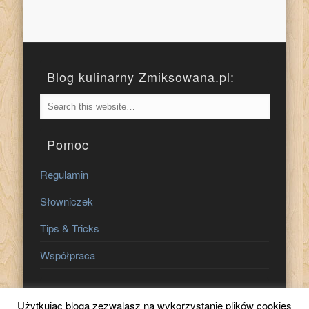
Blog kulinarny Zmiksowana.pl:
Pomoc
Regulamin
Słowniczek
Tips & Tricks
Współpraca
Znajdź nas na:
Użytkując bloga zezwalasz na wykorzystanie plików cookies