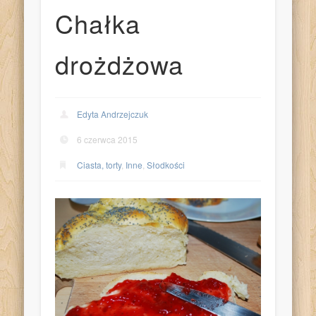
Chałka
drożdżowa
Edyta Andrzejczuk
6 czerwca 2015
Ciasta, torty
,
Inne
,
Słodkości