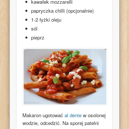
kawałek mozzarelli
papryczka chilli (opcjonalnie)
1-2 łyżki oleju
sól
pieprz
Makaron ugotować
al dente
w osolonej
wodzie, odcedzić. Na sporej patelni