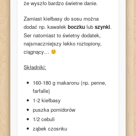
że wyszło bardzo świetne danie.
Zamiast kiełbasy do sosu można
dodać np. kawałek
lub
.
boczku
szynki
Ser natomiast to świetny dodatek,
najsmaczniejszy lekko roztopiony,
ciągnący…
Składniki:
160-180 g makaronu (np. penne,
farfalle)
1-2 kiełbasy
puszka pomidorów
1/2 cebuli
ząbek czosnku