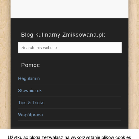
Blog kulinarny Zmiksowana.pl:
Pomoc
Regulamin
Słowniczek
Tips & Tricks
Współpraca
Znajdź nas na:
Użytkując bloga zezwalasz na wykorzystanie plików cookies