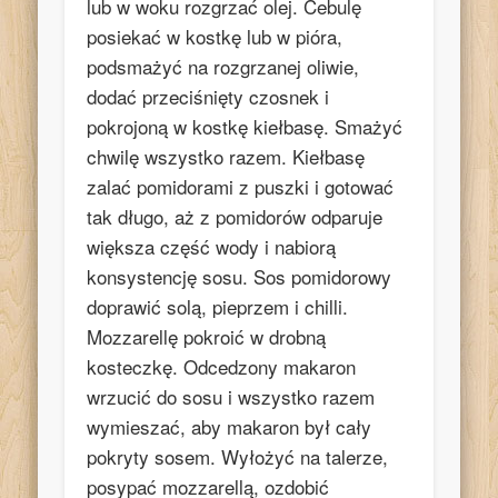
lub w woku rozgrzać olej. Cebulę
posiekać w kostkę lub w pióra,
podsmażyć na rozgrzanej oliwie,
dodać przeciśnięty czosnek i
pokrojoną w kostkę kiełbasę. Smażyć
chwilę wszystko razem. Kiełbasę
zalać pomidorami z puszki i gotować
tak długo, aż z pomidorów odparuje
większa część wody i nabiorą
konsystencję sosu. Sos pomidorowy
doprawić solą, pieprzem i chilli.
Mozzarellę pokroić w drobną
kosteczkę. Odcedzony makaron
wrzucić do sosu i wszystko razem
wymieszać, aby makaron był cały
pokryty sosem. Wyłożyć na talerze,
posypać mozzarellą, ozdobić